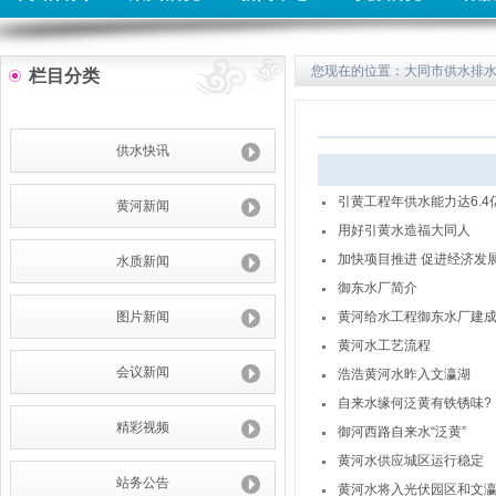
您现在的位置：
大同市供水排
栏目分类
供水快讯
引黄工程年供水能力达6.4
黄河新闻
用好引黄水造福大同人
加快项目推进 促进经济发
水质新闻
御东水厂简介
图片新闻
黄河给水工程御东水厂建
黄河水工艺流程
会议新闻
浩浩黄河水昨入文瀛湖
自来水缘何泛黄有铁锈味?
精彩视频
御河西路自来水“泛黄”
黄河水供应城区运行稳定
站务公告
黄河水将入光伏园区和文