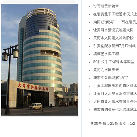
谱写引黄新篇章
在引黄北干工程通水仪式
为同朔“解渴”——写在引
让黄河水清凌凌地进大同
黄河水入同进入冲刺阶段
引黄输配水管网7月底铺就
墙框堡水库工程
50壮汉手工焊缝水库库盆
黄河之水国庆来
我市不久就能解“渴”了
引黄工程国庆将向市区供
让黄河之水早日润泽古城
大同市黄河供水有限责任
我市协调引黄供水管线施
共30条 每页25条 页次：1/2