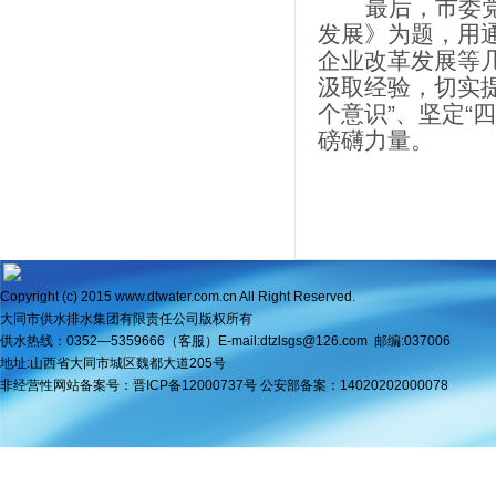
最后，市委
发展》为题，用
企业改革发展等
汲取经验，切实
个意识”、坚定“
磅礴力量。
Copyright (c) 2015 www.dtwater.com.cn All Right Reserved.
大同市供水排水集团有限责任公司版权所
有
供水热线：0352—5359666（客服）
E-mail:dtzlsgs@126.com
邮编:037006
地址:山西省大同市城区魏都大道205号
非经营性网站备案号：
晋ICP备12000737号
公安部备案：
1402020200007
8