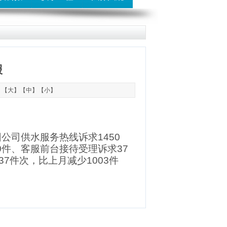
报
：【
大
】【
中
】【
小
】
团公司供水服务热线诉求
1450
0
件、客服前台接待受理诉求
37
37
件
次，
比上月
减少
1003
件