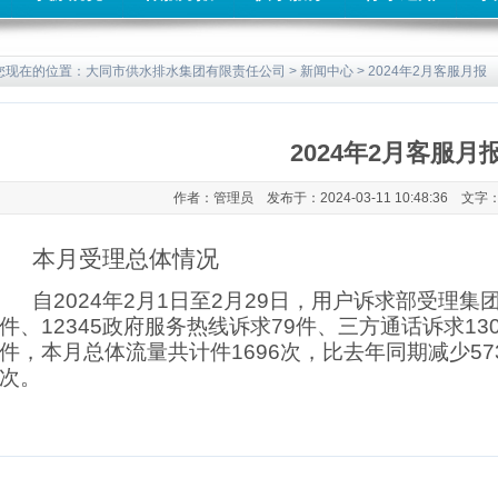
您现在的位置：
大同市供水排水集团有限责任公司
>
新闻中心
> 2024年2月客服月报
2024年2月客服月
作者：管理员 发布于：2024-03-11 10:48:36 文字
本月受理总体情况
自202
4
年
2
月1日至
2
月
29
日
，
用户诉求部受理集
件
、
12345政府服务热线诉求
79
件
、
三方通话诉求
13
件，本月总体流量共计
件
1696
次
，比去年同期
减少
57
次
。